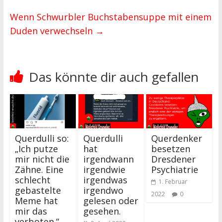
Wenn Schwurbler Buchstabensuppe mit einem
Duden verwechseln
→
Das könnte dir auch gefallen
Querdulli so:
Querdulli
Querdenker
„Ich putze
hat
besetzen
mir nicht die
irgendwann
Dresdener
Zähne. Eine
irgendwie
Psychiatrie
schlecht
irgendwas
1. Februar
gebastelte
irgendwo
2022
0
Meme hat
gelesen oder
mir das
gesehen.
verboten.“