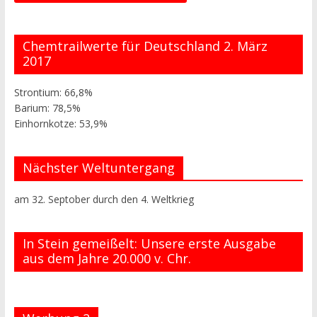
Chemtrailwerte für Deutschland 2. März
2017
Strontium: 66,8%
Barium: 78,5%
Einhornkotze: 53,9%
Nächster Weltuntergang
am 32. Septober durch den 4. Weltkrieg
In Stein gemeißelt: Unsere erste Ausgabe
aus dem Jahre 20.000 v. Chr.