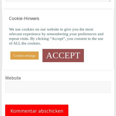
Cookie-Hinweis
Name
*
We use cookies on our website to give you the most
relevant experience by remembering your preferences and
repeat visits. By clicking “Accept”, you consent to the use
of ALL the cookies.
E-Mail
*
ACCEPT
Cookie settings
Website