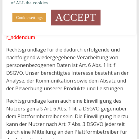
Vereinbarung, aus der sich die gegenseitigen
of ALL the cookies.
Verpflichtungen ergeben, ist unter dem folgenden
ACCEPT
Link abrufbar:
Cookie settings
https://www.facebook.com/legal/terms/page_controlle
r_addendum
Rechtsgrundlage für die dadurch erfolgende und
nachfolgend wiedergegebene Verarbeitung von
personenbezogenen Daten ist Art. 6 Abs. 1 lit. f
DSGVO. Unser berechtigtes Interesse besteht an der
Analyse, der Kommunikation sowie dem Absatz und
der Bewerbung unserer Produkte und Leistungen.
Rechtsgrundlage kann auch eine Einwilligung des
Nutzers gemäß Art. 6 Abs. 1 lit. a DSGVO gegenüber
dem Plattformbetreiber sein. Die Einwilligung hierzu
kann der Nutzer nach Art. 7 Abs. 3 DSGVO jederzeit
durch eine Mitteilung an den Plattformbetreiber für