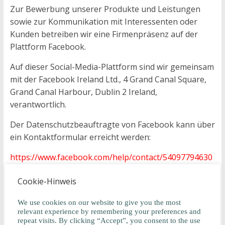
Zur Bewerbung unserer Produkte und Leistungen
sowie zur Kommunikation mit Interessenten oder
Kunden betreiben wir eine Firmenpräsenz auf der
Plattform Facebook.
Auf dieser Social-Media-Plattform sind wir gemeinsam
mit der Facebook Ireland Ltd., 4 Grand Canal Square,
Grand Canal Harbour, Dublin 2 Ireland,
verantwortlich.
Der Datenschutzbeauftragte von Facebook kann über
ein Kontaktformular erreicht werden:
https://www.facebook.com/help/contact/54097794630
2970
Cookie-Hinweis
Die gemeinsame Verantwortlichkeit haben wir in einer
Vereinbarung bezüglich der jeweiligen
We use cookies on our website to give you the most
relevant experience by remembering your preferences and
Verpflichtungen im Sinne der DSGVO geregelt. Diese
repeat visits. By clicking “Accept”, you consent to the use