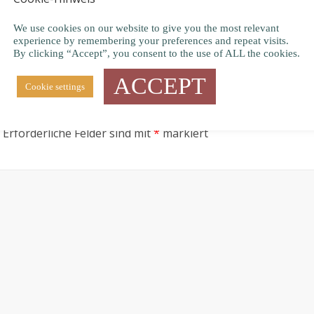
 Querdullis
Schwurbler haben echt ein
den Corona mit
(Surf-) Brett vorm Kopf!
We use cookies on our website to give you the most relevant
Krieg in der Ukraine!
26. März 2022
0
experience by remembering your preferences and repeat visits.
uar 2022
0
By clicking “Accept”, you consent to the use of ALL the cookies.
ACCEPT
Cookie settings
Erforderliche Felder sind mit
*
markiert