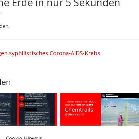
che Erde in nur 5 Sekunden
re
den.
n syphilistisches Corona-AIDS-Krebs
len
Cookie-Hinweis